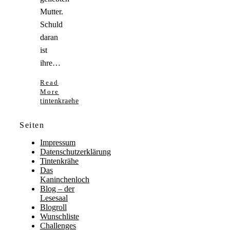
Mutter.
Schuld
daran
ist
ihre…
Read
More
tintenkraehe
Seiten
Impressum
Datenschutzerklärung
Tintenkrähe
Das
Kaninchenloch
Blog – der
Lesesaal
Blogroll
Wunschliste
Challenges