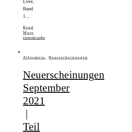
Love,
Band
1…
Read
More
tintenkraehe
,
Allgemein
Neuerscheinungen
Neuerscheinungen
September
2021
|
Teil