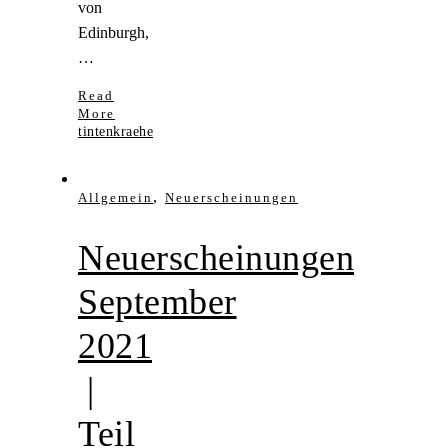
von
Edinburgh,
…
Read
More
tintenkraehe
,
Allgemein
Neuerscheinungen
Neuerscheinungen
September
2021
|
Teil