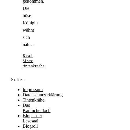
gekommen.
Die
böse
Königin
wähnt
sich
nah…
Read
More
tintenkraehe
Seiten
Impressum
Datenschutzerklärung
Tintenkrähe
Das
Kaninchenloch
Blog – der
Lesesaal
Blogroll