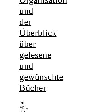
und
der
Überblick
über
gelesene
und
gewünschte
Bücher
30.
März