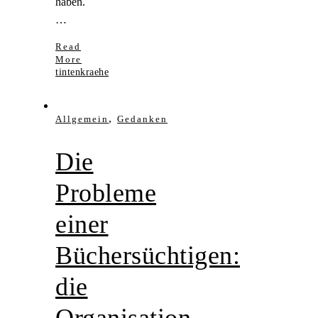
haben.
…
Read
More
tintenkraehe
,
Allgemein
Gedanken
Die
Probleme
einer
Büchersüchtigen:
die
Organisation