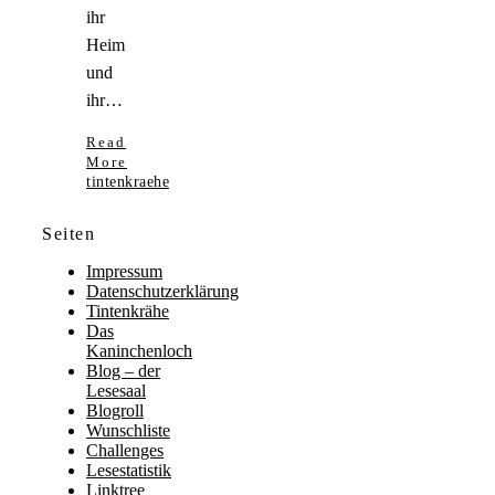
ihr
Heim
und
ihr…
Read
More
tintenkraehe
Seiten
Impressum
Datenschutzerklärung
Tintenkrähe
Das
Kaninchenloch
Blog – der
Lesesaal
Blogroll
Wunschliste
Challenges
Lesestatistik
Linktree