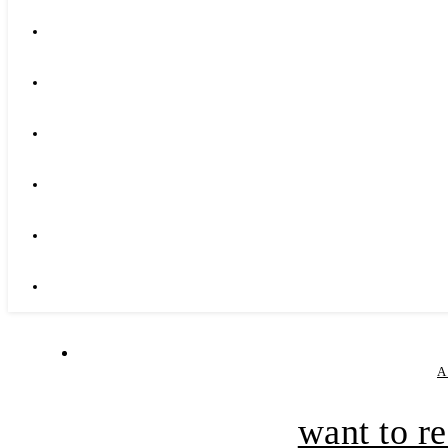
A
want to r