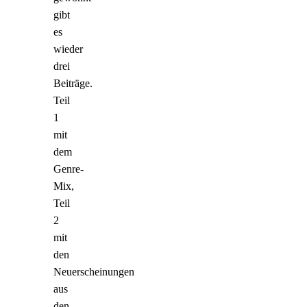
gibt
es
wieder
drei
Beiträge.
Teil
1
mit
dem
Genre-
Mix,
Teil
2
mit
den
Neuerscheinungen
aus
den