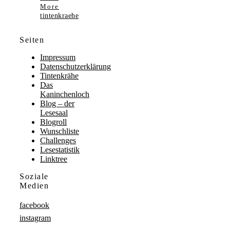
More
tintenkraehe
Seiten
Impressum
Datenschutzerklärung
Tintenkrähe
Das
Kaninchenloch
Blog – der
Lesesaal
Blogroll
Wunschliste
Challenges
Lesestatistik
Linktree
Soziale
Medien
facebook
instagram