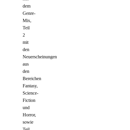
dem
Genre-
Mix,
Teil
2
mit
den
Neuerscheinungen
aus
den
Bereichen
Fantasy,
Science-
Fiction
und
Horror,
sowie
Teil