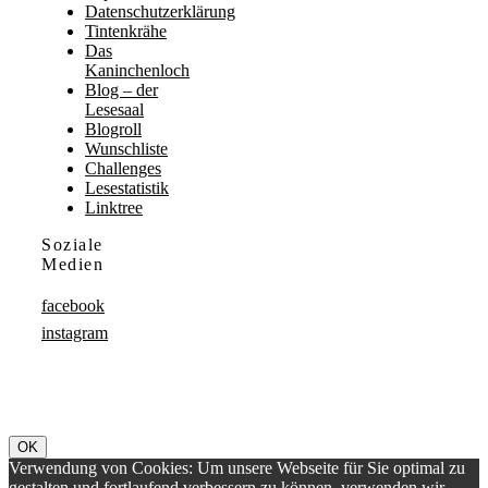
Datenschutzerklärung
Tintenkrähe
Das
Kaninchenloch
Blog – der
Lesesaal
Blogroll
Wunschliste
Challenges
Lesestatistik
Linktree
Soziale
Medien
facebook
instagram
OK
Verwendung von Cookies: Um unsere Webseite für Sie optimal zu
gestalten und fortlaufend verbessern zu können, verwenden wir