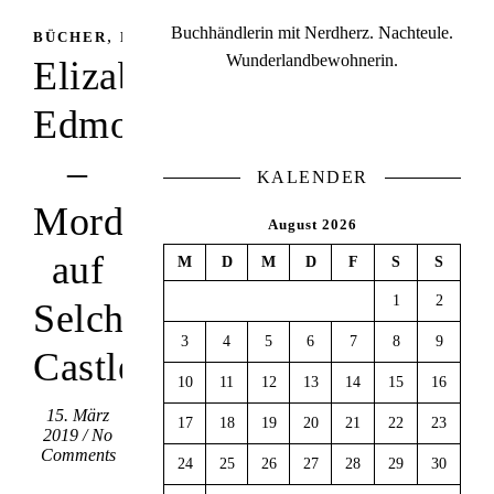
Buchhändlerin mit Nerdherz. Nachteule.
,
BÜCHER
BÜCHER
Wunderlandbewohnerin.
Elizabeth
Edmondson
–
KALENDER
Mord
August 2026
auf
M
D
M
D
F
S
S
1
2
Selchester
3
4
5
6
7
8
9
Castle
10
11
12
13
14
15
16
15. März
17
18
19
20
21
22
23
2019
/
No
Comments
24
25
26
27
28
29
30