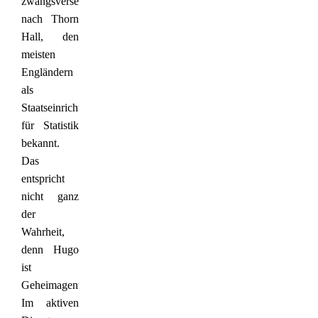
zwangsversetzt
nach Thorn
Hall, den
meisten
Engländern
als
Staatseinrichtung
für Statistik
bekannt.
Das
entspricht
nicht ganz
der
Wahrheit,
denn Hugo
ist
Geheimagent.
Im aktiven