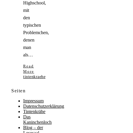
Highschool,
mit
den
typischen
Problemchen,
denen
man
als…
Read
More
tintenkraehe
Seiten
Impressum
Datenschutzerklärung
Tintenkrähe
Das
Kaninchenloch
Blog – der
Lesesaal