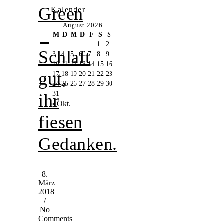
Green
Kalender
August 2026
–
M
D
M
D
F
S
S
1
2
Schlaft
3
4
5
6
7
8
9
10
11
12
13
14
15
16
gut,
17
18
19
20
21
22
23
24
25
26
27
28
29
30
31
ihr
« Okt.
fiesen
Gedanken.
8.
März
2018
/
No
Comments