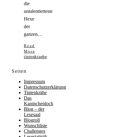
die
untalentierteste
Hexe
der
ganzen…
Read
More
tintenkraehe
Seiten
Impressum
Datenschutzerklärung
Tintenkrähe
Das
Kaninchenloch
Blog – der
Lesesaal
Blogroll
Wunschliste
Challenges
Lesestatistik