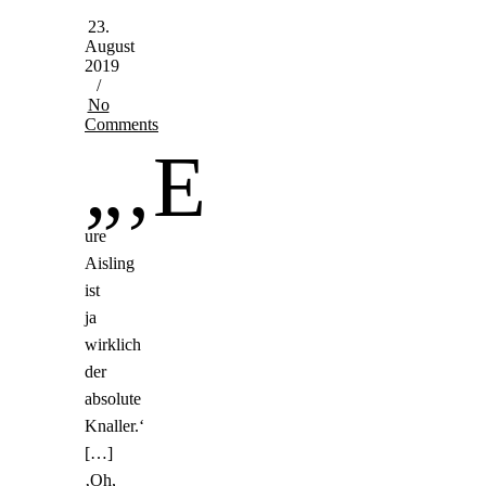
23.
August
2019
/
No
Comments
„‚E
ure
Aisling
ist
ja
wirklich
der
absolute
Knaller.‘
[…]
‚Oh,