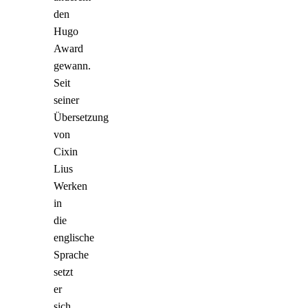
den
Hugo
Award
gewann.
Seit
seiner
Übersetzung
von
Cixin
Lius
Werken
in
die
englische
Sprache
setzt
er
sich