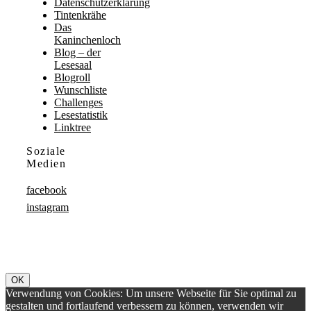
Datenschutzerklärung
Tintenkrähe
Das
Kaninchenloch
Blog – der
Lesesaal
Blogroll
Wunschliste
Challenges
Lesestatistik
Linktree
Soziale
Medien
facebook
instagram
OK
Verwendung von Cookies: Um unsere Webseite für Sie optimal zu
gestalten und fortlaufend verbessern zu können, verwenden wir