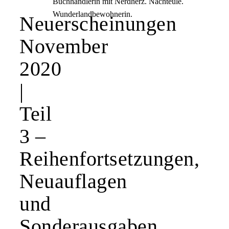
Buchhändlerin mit Nerdherz. Nachteule.
Wunderlandbewohnerin.
Neuerscheinungen
November
2020
|
Teil
3 –
Reihenfortsetzungen,
Neuauflagen
und
Sonderausgaben