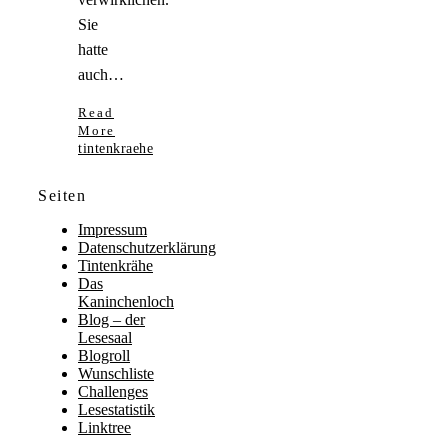
Sie
hatte
auch…
Read
More
tintenkraehe
Seiten
Impressum
Datenschutzerklärung
Tintenkrähe
Das
Kaninchenloch
Blog – der
Lesesaal
Blogroll
Wunschliste
Challenges
Lesestatistik
Linktree