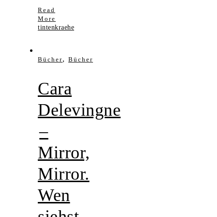
Read
More
tintenkraehe
,
Bücher
Bücher
Cara
Delevingne
–
Mirror,
Mirror.
Wen
siehst