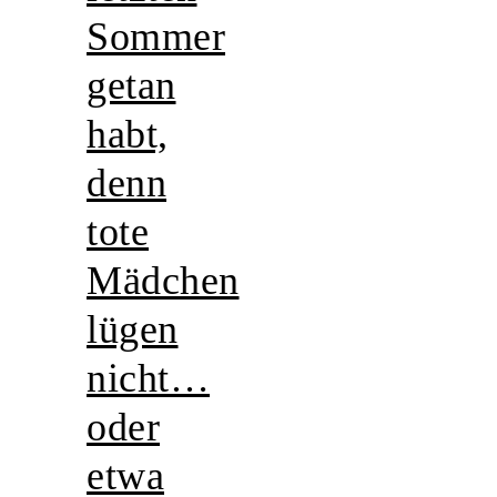
Sommer
getan
habt,
denn
tote
Mädchen
lügen
nicht…
oder
etwa