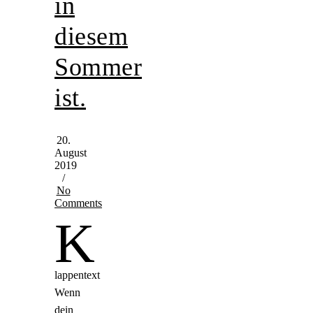
in
diesem
Sommer
ist.
20.
August
2019
/
No
Comments
K
lappentext
Wenn
dein