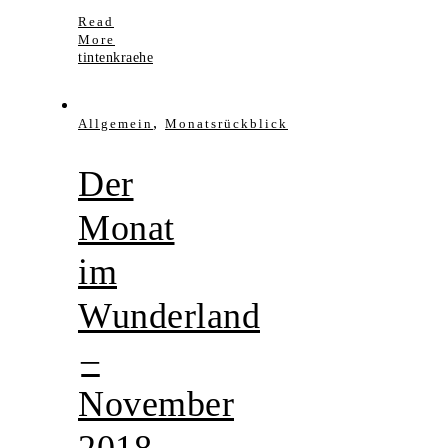
Read
More
tintenkraehe
,
Allgemein
Monatsrückblick
Der
Monat
im
Wunderland
–
November
2018