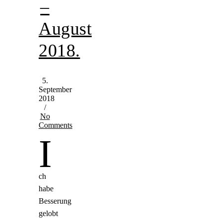
–
August
2018.
5.
September
2018
/
No
Comments
I
ch
habe
Besserung
gelobt