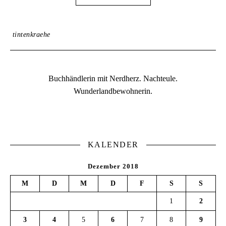
tintenkraehe
Buchhändlerin mit Nerdherz. Nachteule.
Wunderlandbewohnerin.
KALENDER
Dezember 2018
M
D
M
D
F
S
S
1
2
3
4
5
6
7
8
9