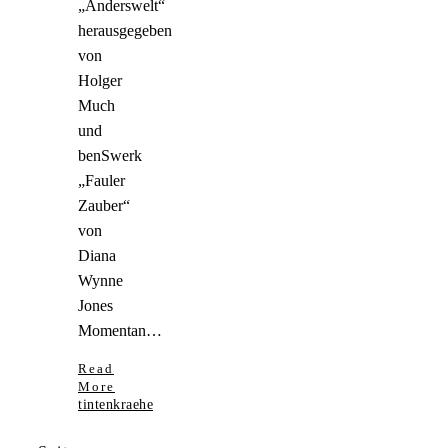
„Anderswelt“
herausgegeben
von
Holger
Much
und
benSwerk
„Fauler
Zauber“
von
Diana
Wynne
Jones
Momentan…
Read
More
tintenkraehe