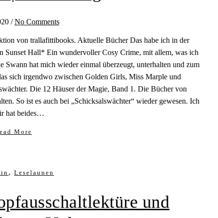
020
/
No Comments
tion von trallafittibooks. Aktuelle Bücher Das habe ich in der
n Sunset Hall* Ein wundervoller Cosy Crime, mit allem, was ich
e Swann hat mich wieder einmal überzeugt, unterhalten und zum
as sich irgendwo zwischen Golden Girls, Miss Marple und
swächter. Die 12 Häuser der Magie, Band 1. Die Bücher von
ten. So ist es auch bei „Schicksalswächter“ wieder gewesen. Ich
mir hat beides…
ead More
,
ein
Leselaunen
opfausschaltlektüre und