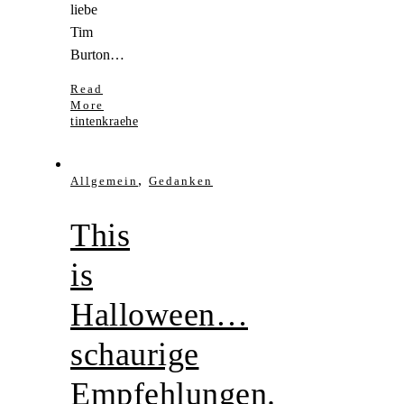
liebe
Tim
Burton…
Read
More
tintenkraehe
,
Allgemein
Gedanken
This
is
Halloween…
schaurige
Empfehlungen.