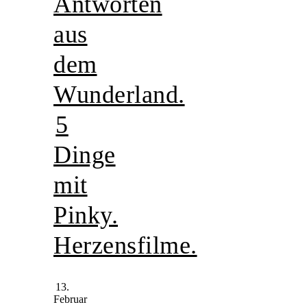
Antworten
aus
dem
Wunderland.
5
Dinge
mit
Pinky.
Herzensfilme.
13.
Februar