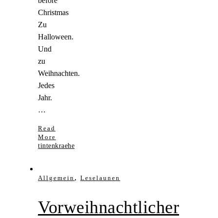
before
Christmas
Zu
Halloween.
Und
zu
Weihnachten.
Jedes
Jahr.
…
Read
More
tintenkraehe
,
Allgemein
Leselaunen
Vorweihnachtlicher