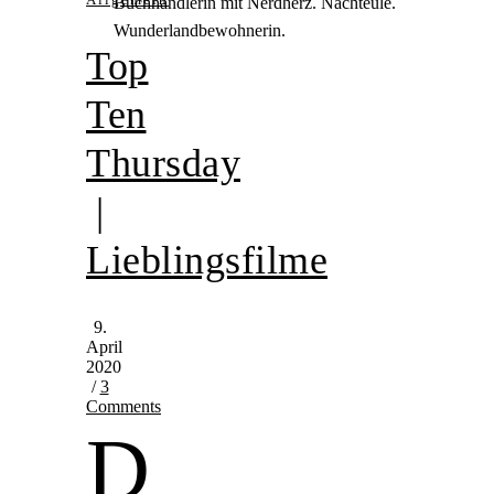
Buchhändlerin mit Nerdherz. Nachteule.
Wunderlandbewohnerin.
Top
Ten
Thursday
|
Lieblingsfilme
9.
April
2020
/
3
Comments
D