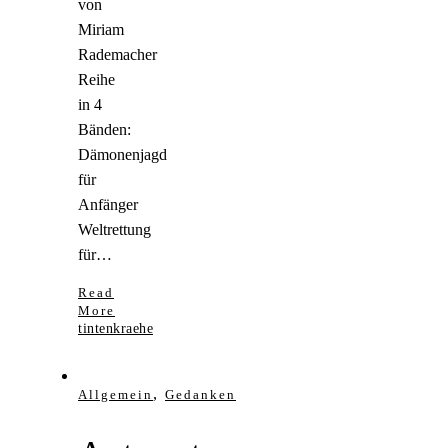
von
Miriam
Rademacher
Reihe
in 4
Bänden:
Dämonenjagd
für
Anfänger
Weltrettung
für…
Read
More
tintenkraehe
,
Allgemein
Gedanken