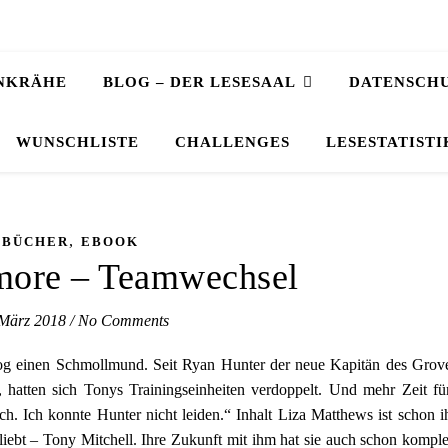
NKRÄHE
BLOG – DER LESESAAL
DATENSCH
WUNSCHLISTE
CHALLENGES
LESESTATISTI
,
BÜCHER
EBOOK
more – Teamwechsel
 März 2018
/
No Comments
g einen Schmollmund. Seit Ryan Hunter der neue Kapitän des Grov
hatten sich Tonys Trainingseinheiten verdoppelt. Und mehr Zeit fü
ch. Ich konnte Hunter nicht leiden.“ Inhalt Liza Matthews ist schon i
iebt – Tony Mitchell. Ihre Zukunft mit ihm hat sie auch schon komple