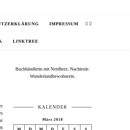
UTZERKLÄRUNG
IMPRESSUM
K
LINKTREE
Buchhändlerin mit Nerdherz. Nachteule.
Wunderlandbewohnerin.
er
KALENDER
rs
März 2018
hr
tt
M
D
M
D
F
S
S