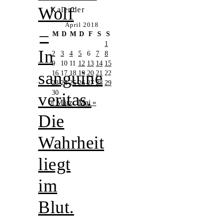
Wolf
Kalender
April 2018
–
M
D
M
D
F
S
S
1
In
2
3
4
5
6
7
8
9
10
11
12
13
14
15
sanguine
16
17
18
19
20
21
22
23
24
25
26
27
28
29
30
veritas.
« März
Mai »
Die
Wahrheit
liegt
im
Blut.