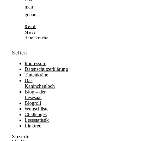
man
genau…
Read
More
tintenkraehe
Seiten
Impressum
Datenschutzerklärung
Tintenkrähe
Das
Kaninchenloch
Blog – der
Lesesaal
Blogroll
Wunschliste
Challenges
Lesestatistik
Linktree
Soziale