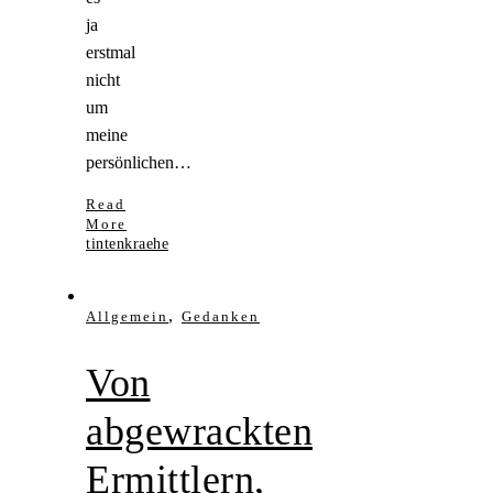
ja
erstmal
nicht
um
meine
persönlichen…
Read
More
tintenkraehe
,
Allgemein
Gedanken
Von
abgewrackten
Ermittlern,