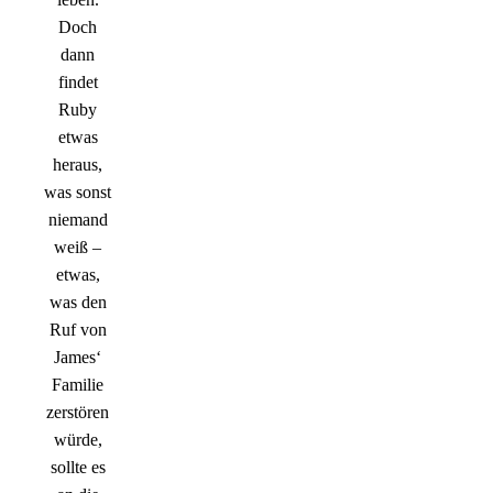
Doch
dann
findet
Ruby
etwas
heraus,
was sonst
niemand
weiß –
etwas,
was den
Ruf von
James‘
Familie
zerstören
würde,
sollte es