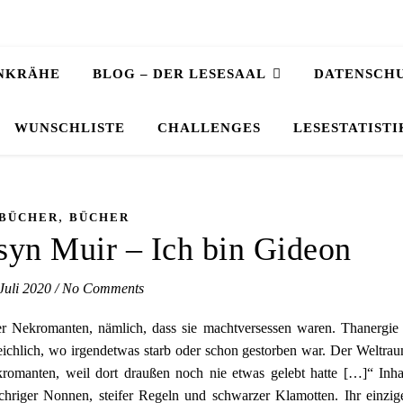
NKRÄHE
BLOG – DER LESESAAL
DATENSCH
WUNSCHLISTE
CHALLENGES
LESESTATISTI
,
BÜCHER
BÜCHER
syn Muir – Ich bin Gideon
 Juli 2020
/
No Comments
er Nekromanten, nämlich, dass sie machtversessen waren. Thanergie
reichlich, wo irgendetwas starb oder schon gestorben war. Der Weltra
romanten, weil dort draußen noch nie etwas gelebt hatte […]“ Inha
hriger Nonnen, steifer Regeln und schwarzer Klamotten. Ihr einzig