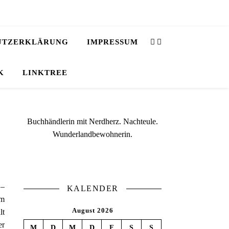
UTZERKLÄRUNG
IMPRESSUM
K
LINKTREE
Buchhändlerin mit Nerdherz. Nachteule.
Wunderlandbewohnerin.
 –
KALENDER
um
August 2026
lt
er
M
D
M
D
F
S
S