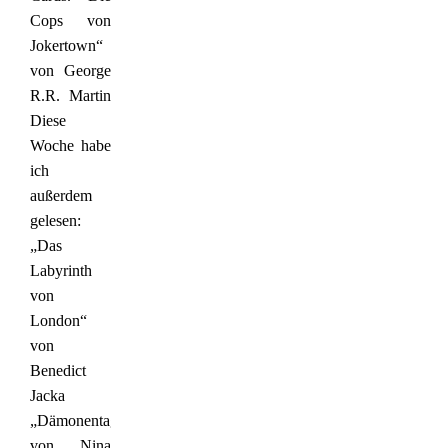
Cops von
Jokertown“
von George
R.R. Martin
Diese
Woche habe
ich
außerdem
gelesen:
„Das
Labyrinth
von
London“
von
Benedict
Jacka
„Dämonentage“
von Nina