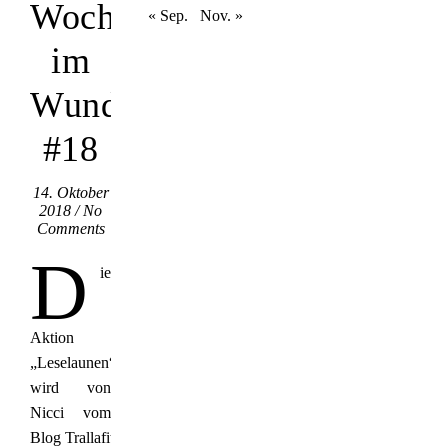
Woche
« Sep.
Nov. »
im
Wunderland
#18
14. Oktober
2018
/
No
Comments
D
ie
Aktion
„Leselaunen“
wird von
Nicci vom
Blog Trallafittibooks