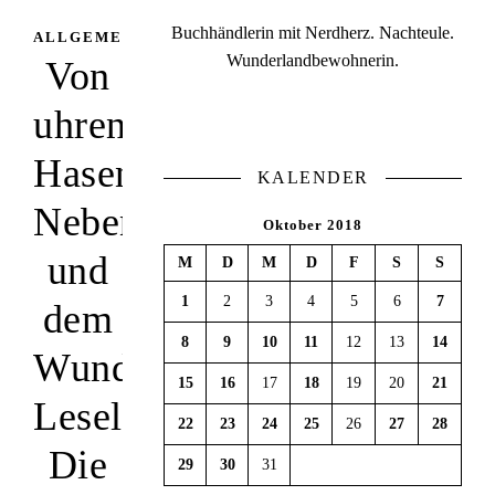
Buchhändlerin mit Nerdherz. Nachteule.
,
ALLGEMEIN
LESELAUNEN
Wunderlandbewohnerin.
Von
uhrenliebenden
Hasen,
KALENDER
Nebenwirkungen
Oktober 2018
und
M
D
M
D
F
S
S
1
2
3
4
5
6
7
dem
8
9
10
11
12
13
14
Wunderland.
15
16
17
18
19
20
21
Leselaunen.
22
23
24
25
26
27
28
Die
29
30
31