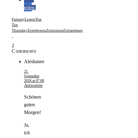
teilen
Fantasy
Listen
Top
Ten
Thursday
Zeitebenen
Zeitreisen
Zeitsprünge
2
Comments
Aleshanee
21.
September
2018 at 07:08
Antworten
Schönen
guten
Morgen!
Ja,
ich