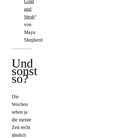
Gold
und
Stroh
“
von
Maya
Shepherd
Und
sonst
so?
Die
Wochen
sehen ja
die meiste
Zeit recht
ähnlich